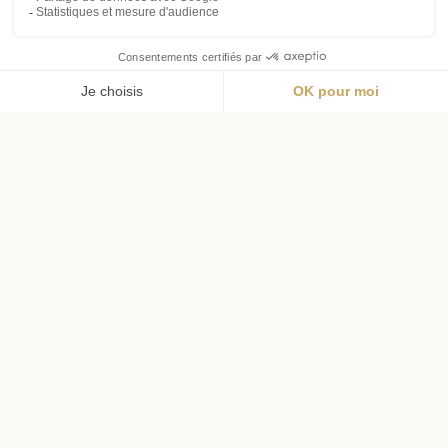
Menu
Wishlist
Panier
Profil
Livraison offerte
Livraison en 72h
dès 69€ d'achat
pour l'hexagone