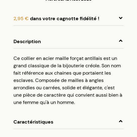
2,95 €
dans votre cagnotte fidélité !
En achetant ce produit, cumulez
2,95 €
dans
votre cagnotte fidélité.
Description
Programme fidélité Créolissime : Créez un
Ce collier en acier maille forçat antillais est un
compte client et cumulez 5% de vos achats dans
grand classique de la bijouterie créole. Son nom
votre cagnotte fidélité sans minimum d’achat.
fait référence aux chaines que portaient les
Utilisez votre cagnotte de fidélité dès votre
esclaves. Composée de mailles à angles
prochaine commande à partir de 50€ d’achats.
arrondies ou carrées, solide et élégante, c'est
une pièce de caractère qui convient aussi bien à
une femme qu'à un homme.
Caractéristiques