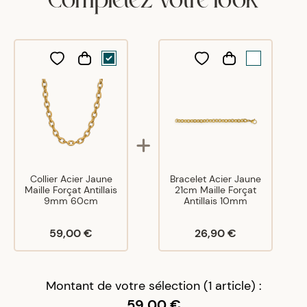
Y
A
14/12/24
J'aime beaucoup
Fabrice
M
16/05/25
Très belle chaîne !!!
Collier Acier Jaune
Bracelet Acier Jaune
Maille Forçat Antillais
21cm Maille Forçat
9mm 60cm
Antillais 10mm
59,00 €
26,90 €
Montant de votre sélection (1 article) :
59,00 €