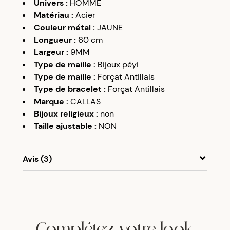
Univers
:
HOMME
Matériau
:
Acier
Couleur métal
:
JAUNE
Longueur
:
60 cm
Largeur
:
9MM
Type de maille
:
Bijoux péyi
Type de maille
:
Forçat Antillais
Type de bracelet
:
Forçat Antillais
Marque
:
CALLAS
Bijoux religieux
:
non
Taille ajustable
:
NON
Avis (3)
A
A
01/10/22
Très bonne qualité ! Je recommande et en
recommande :)
Complétez votre look