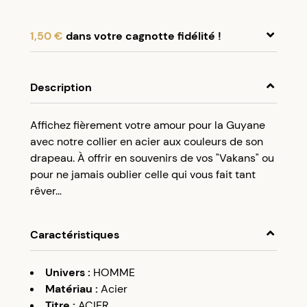
1,50 €
dans votre cagnotte fidélité !
En achetant ce produit, cumulez
1,50 €
dans
votre cagnotte fidélité.
Description
Programme fidélité Créolissime : Créez un
Affichez fièrement votre amour pour la Guyane
compte client et cumulez 5% de vos achats dans
avec notre collier en acier aux couleurs de son
votre cagnotte fidélité sans minimum d’achat.
drapeau. À offrir en souvenirs de vos "Vakans" ou
Utilisez votre cagnotte de fidélité dès votre
pour ne jamais oublier celle qui vous fait tant
prochaine commande à partir de 50€ d’achats.
rêver…
Caractéristiques
Univers
:
HOMME
Matériau
:
Acier
Titre
:
ACIER