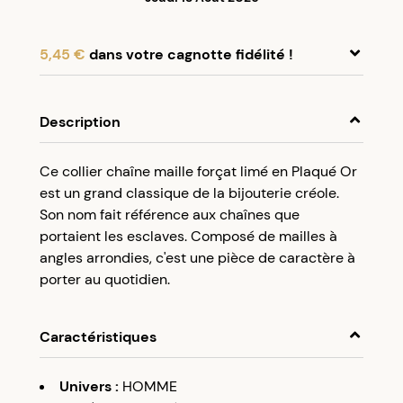
5,45 €
dans votre cagnotte fidélité !
En achetant ce produit, cumulez
5,45 €
dans
votre cagnotte fidélité.
Description
Programme fidélité Créolissime : Créez un
Ce collier chaîne maille forçat limé en Plaqué Or
compte client et cumulez 5% de vos achats dans
est un grand classique de la bijouterie créole.
votre cagnotte fidélité sans minimum d’achat.
Son nom fait référence aux chaînes que
Utilisez votre cagnotte de fidélité dès votre
portaient les esclaves. Composé de mailles à
prochaine commande à partir de 50€ d’achats.
angles arrondies, c'est une pièce de caractère à
porter au quotidien.
Caractéristiques
Univers
:
HOMME