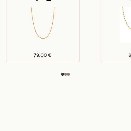
79,00 €
6