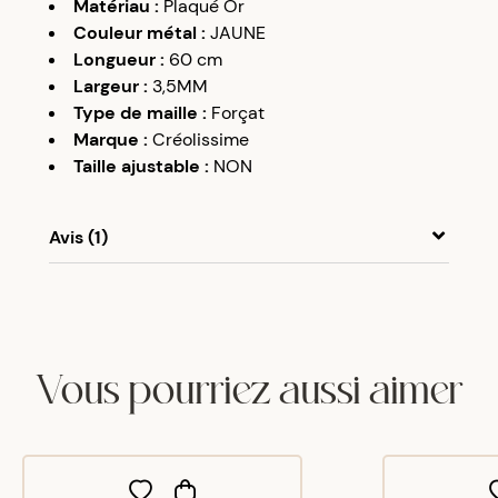
Matériau
:
Plaqué Or
Couleur métal
:
JAUNE
Longueur
:
60 cm
Largeur
:
3,5MM
Type de maille
:
Forçat
Marque
:
Créolissime
Taille ajustable
:
NON
Avis (1)
Y
A
14/12/24
Un peu court
Vous pourriez aussi aimer