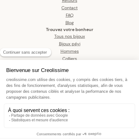
Retours
Contact
FAQ
Blog
Trouvez votre bonheur
Tous nos bijoux
Bijoux péyi
Hommes
Colliers
Boucles d’oreilles
Bracelets
Pendentifs
Bagues
Montres
Bijoux de corps
Collier Chaîne Plaqué Or Maille
Forçat Limé 3.5mm 60cm
109,00 €
AJOUTER