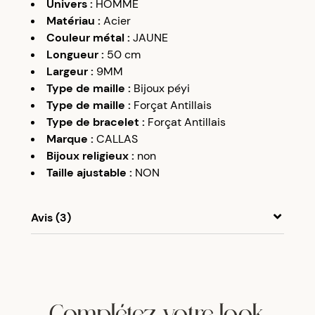
Univers
:
HOMME
Matériau
:
Acier
Couleur métal
:
JAUNE
Longueur
:
50 cm
Largeur
:
9MM
Type de maille
:
Bijoux péyi
Type de maille
:
Forçat Antillais
Type de bracelet
:
Forçat Antillais
Marque
:
CALLAS
Bijoux religieux
:
non
Taille ajustable
:
NON
Avis (3)
A
A
29/01/24
SUPER PAS DECU DE MON BIJOUX
Complétez votre look
M
C
10/12/24