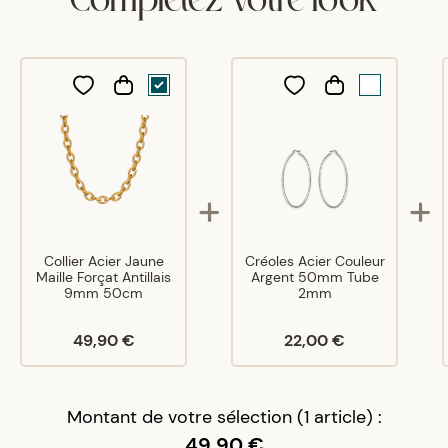
A voir si sa tien et ne change pas de couleur
Eliane
S
21/12/24
Magnifique !
Collier Acier Jaune
Créoles Acier Couleur
Maille Forçat Antillais
Argent 50mm Tube
9mm 50cm
2mm
49,90 €
22,00 €
Montant de votre sélection (1 article) :
49,90 €