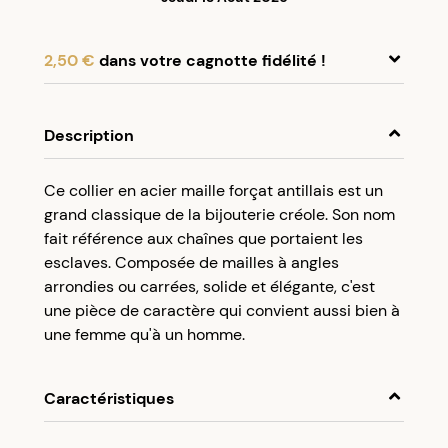
2,50 €
dans votre cagnotte fidélité !
En achetant ce produit, cumulez
2,50 €
dans
votre cagnotte fidélité.
Description
Programme fidélité Créolissime : Créez un
Ce collier en acier maille forçat antillais est un
compte client et cumulez 5% de vos achats dans
grand classique de la bijouterie créole. Son nom
votre cagnotte fidélité sans minimum d’achat.
fait référence aux chaînes que portaient les
Utilisez votre cagnotte de fidélité dès votre
esclaves. Composée de mailles à angles
prochaine commande à partir de 50€ d’achats.
arrondies ou carrées, solide et élégante, c'est
une pièce de caractère qui convient aussi bien à
une femme qu'à un homme.
Caractéristiques