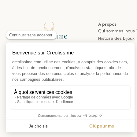
A propos
Qui sommes-nous 
Histoire des bijoux
créoles
Manifesto