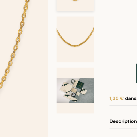
1,35 €
dans 
En achetant
Description
Programme f
5% de vos a
Ce collier e