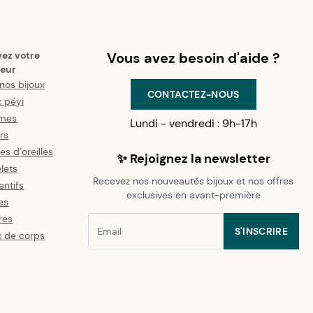
vez votre
Vous avez besoin d'aide ?
eur
nos bijoux
CONTACTEZ-NOUS
x péyi
mes
Lundi - vendredi : 9h-17h
ers
es d’oreilles
✨ Rejoignez la newsletter
lets
Recevez nos nouveautés bijoux et nos offres
ntifs
exclusives en avant-première
es
res
S'INSCRIRE
x de corps