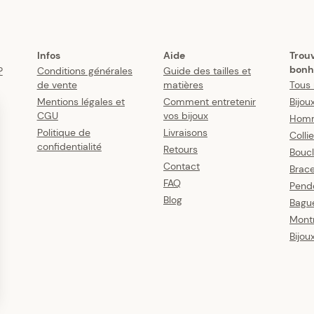
Infos
Aide
Trou
bonh
?
Conditions générales
Guide des tailles et
de vente
matières
Tous 
Mentions légales et
Comment entretenir
Bijou
CGU
vos bijoux
Hom
Politique de
Livraisons
Colli
confidentialité
Retours
Boucl
Contact
Brace
FAQ
Pende
Blog
Bagu
Mont
Bijou