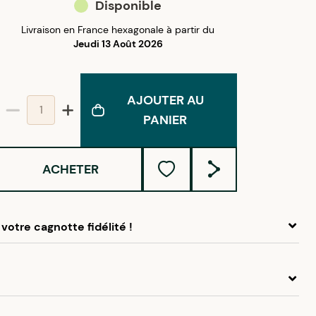
Disponible
Livraison en France hexagonale à partir du
Jeudi 13 Août 2026
AJOUTER AU
PANIER
ACHETER
votre cagnotte fidélité !
 ce produit, cumulez
1,35 €
dans votre cagnotte fidélité.
idélité Créolissime : Créez un compte client et cumulez
chats dans votre cagnotte fidélité sans minimum d’achat.
n acier maille grain de café est composé de maillons