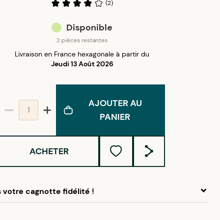
(
2
)
Disponible
2 pièces restantes
Livraison en France hexagonale à partir du
Jeudi 13 Août 2026
AJOUTER AU
PANIER
ACHETER
votre cagnotte fidélité !
 ce produit, cumulez
9,45 €
dans votre cagnotte fidélité.