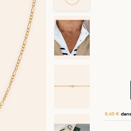
9,45 €
dans 
En achetant