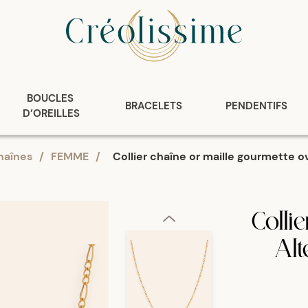
BOUCLES 
BRACELETS
PENDENTIFS
D’OREILLES
haînes
/
FEMME
/
Collier chaîne or maille gourmette o
Colli
Alt