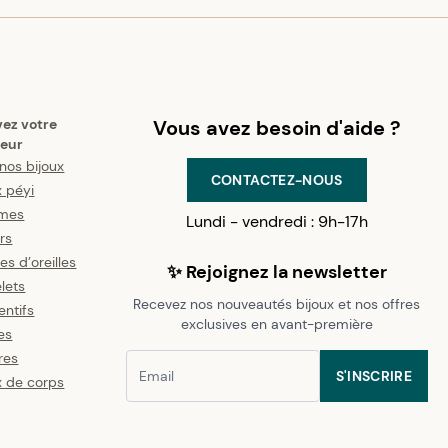
vez votre
Vous avez besoin d'aide ?
eur
nos bijoux
CONTACTEZ-NOUS
x péyi
mes
Lundi - vendredi : 9h-17h
ers
es d’oreilles
✨ Rejoignez la newsletter
lets
Recevez nos nouveautés bijoux et nos offres
ntifs
exclusives en avant-première
es
res
S'INSCRIRE
x de corps