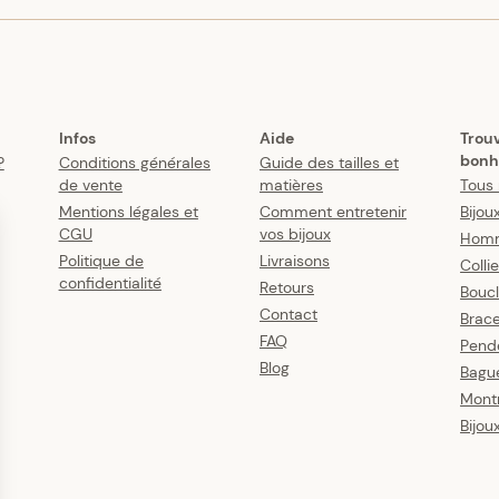
Infos
Aide
Trou
bonh
?
Conditions générales
Guide des tailles et
de vente
matières
Tous 
Mentions légales et
Comment entretenir
Bijou
CGU
vos bijoux
Hom
Politique de
Livraisons
Colli
confidentialité
Retours
Boucl
Contact
Brace
FAQ
Pende
Blog
Bagu
Mont
Bijou