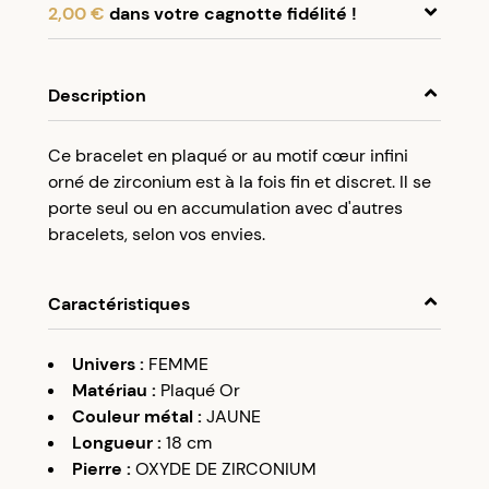
2,00 €
dans votre cagnotte fidélité !
En achetant ce produit, cumulez
2,00 €
dans
votre cagnotte fidélité.
Description
Programme fidélité Créolissime : Créez un
Ce bracelet en plaqué or au motif cœur infini
compte client et cumulez 5% de vos achats dans
orné de zirconium est à la fois fin et discret. Il se
votre cagnotte fidélité sans minimum d’achat.
porte seul ou en accumulation avec d'autres
Utilisez votre cagnotte de fidélité dès votre
bracelets, selon vos envies.
prochaine commande à partir de 50€ d’achats.
Caractéristiques
Univers
:
FEMME
Matériau
:
Plaqué Or
Couleur métal
:
JAUNE
Longueur
:
18 cm
Pierre
:
OXYDE DE ZIRCONIUM