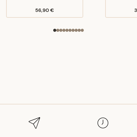
56,90 €
3