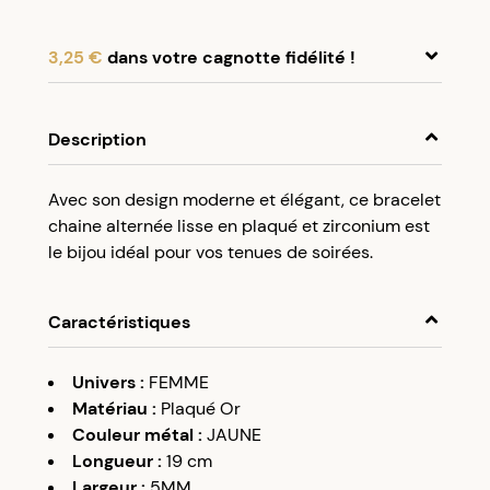
3,25 €
dans votre cagnotte fidélité !
En achetant ce produit, cumulez
3,25 €
dans
votre cagnotte fidélité.
Description
Programme fidélité Créolissime : Créez un
Avec son design moderne et élégant, ce bracelet
compte client et cumulez 5% de vos achats dans
chaine alternée lisse en plaqué et zirconium est
votre cagnotte fidélité sans minimum d’achat.
le bijou idéal pour vos tenues de soirées.
Utilisez votre cagnotte de fidélité dès votre
prochaine commande à partir de 50€ d’achats.
Caractéristiques
Univers
:
FEMME
Matériau
:
Plaqué Or
Couleur métal
:
JAUNE
Longueur
:
19 cm
Largeur
:
5MM