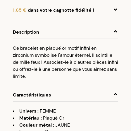
1,65 €
dans votre cagnotte fidélité !
En achetant ce produit, cumulez
1,65 €
dans
votre cagnotte fidélité.
Description
Programme fidélité Créolissime : Créez un
Ce bracelet en plaqué or motif Infini en
compte client et cumulez 5% de vos achats dans
zirconium symbolise l'amour éternel. Il scintille
votre cagnotte fidélité sans minimum d’achat.
de mille feux ! Associez-le à d'autres pièces infini
Utilisez votre cagnotte de fidélité dès votre
ou offrez-le à une personne que vous aimez sans
prochaine commande à partir de 50€ d’achats.
limite.
Caractéristiques
Univers
:
FEMME
Matériau
:
Plaqué Or
Couleur métal
:
JAUNE