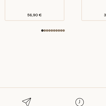
56,90 €
3