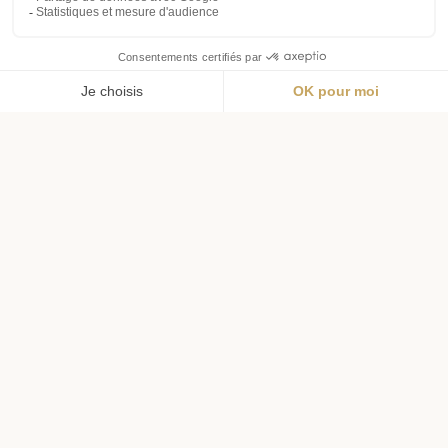
Menu
Wishlist
Panier
Profil
Livraison offerte
Livraison en 72h
dès 69€ d'achat
pour l'hexagone