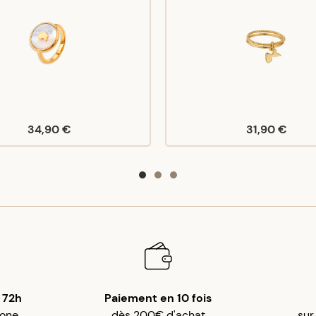
34,90 €
31,90 €
 72h
Paiement en 10 fois
gone
dès 200€ d'achat
sur