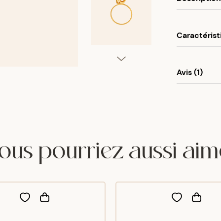
Programme f
5% de vos a
Utilisez vot
Caractérist
partir de 50
Univers
Matéria
Avis (1)
Couleur
Longueu
Tina
E
elle est sup
ous pourriez aussi aim