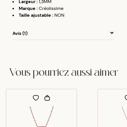
Largeur
:
1,3MM
Marque
:
Créolissime
Taille ajustable
:
NON
Avis (1)
Clara
O
31/12/25
très bien
Vous pourriez aussi aimer