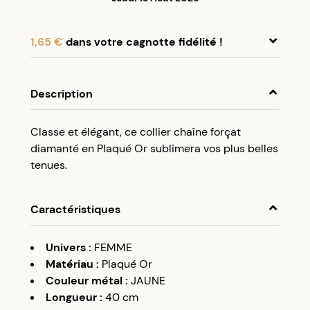
1,65 €
dans votre cagnotte fidélité !
En achetant ce produit, cumulez
1,65 €
dans
votre cagnotte fidélité.
Description
Programme fidélité Créolissime : Créez un
Classe et élégant, ce collier chaîne forçat
compte client et cumulez 5% de vos achats dans
diamanté en Plaqué Or sublimera vos plus belles
votre cagnotte fidélité sans minimum d’achat.
tenues.
Utilisez votre cagnotte de fidélité dès votre
prochaine commande à partir de 50€ d’achats.
Caractéristiques
Univers
:
FEMME
Matériau
:
Plaqué Or
Couleur métal
:
JAUNE
Longueur
:
40 cm