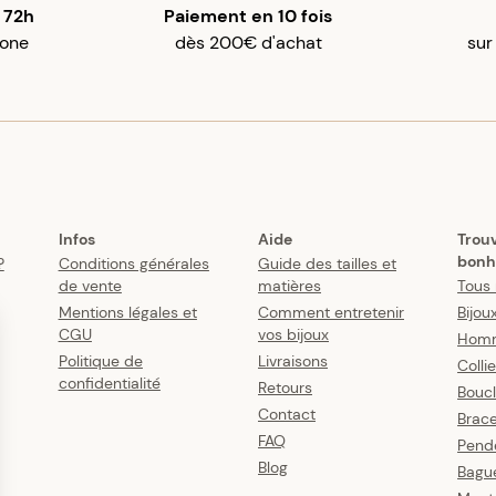
 72h
Paiement en 10 fois
gone
dès 200€ d'achat
sur
Infos
Aide
Trou
bonh
?
Conditions générales
Guide des tailles et
de vente
matières
Tous 
Mentions légales et
Comment entretenir
Bijou
CGU
vos bijoux
Hom
Politique de
Livraisons
Colli
confidentialité
Retours
Boucl
Contact
Brace
FAQ
Pende
Blog
Bagu