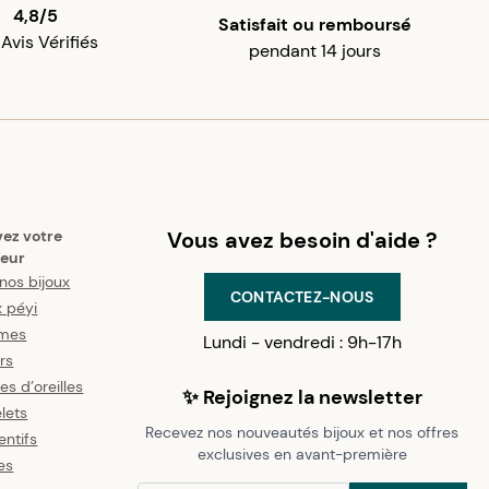
4,8/5
Satisfait ou remboursé
 Avis Vérifiés
pendant 14 jours
vez votre
Vous avez besoin d'aide ?
eur
nos bijoux
CONTACTEZ-NOUS
x péyi
mes
Lundi - vendredi : 9h-17h
ers
es d’oreilles
✨ Rejoignez la newsletter
lets
Recevez nos nouveautés bijoux et nos offres
ntifs
exclusives en avant-première
es