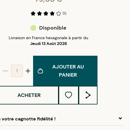
(
1
)
Disponible
Livraison en France hexagonale à partir du
Jeudi 13 Août 2026
AJOUTER AU
PANIER
ACHETER
votre cagnotte fidélité !
 ce produit, cumulez
3,95 €
dans votre cagnotte fidélité.