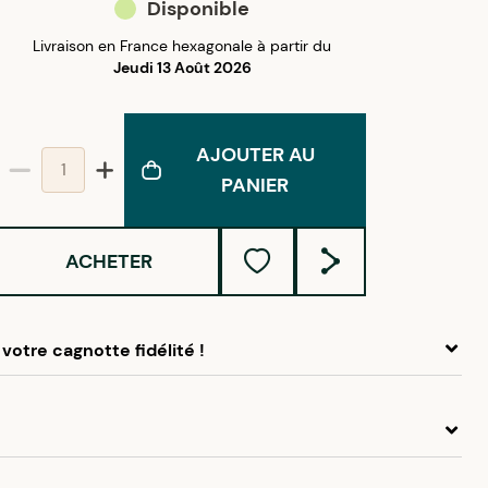
Disponible
Livraison en France hexagonale à partir du
Jeudi 13 Août 2026
AJOUTER AU
PANIER
ACHETER
votre cagnotte fidélité !
 ce produit, cumulez
1,85 €
dans votre cagnotte fidélité.
idélité Créolissime : Créez un compte client et cumulez
chats dans votre cagnotte fidélité sans minimum d’achat.
d'oreilles cœur zirconium en plaqué or sont parfaites à