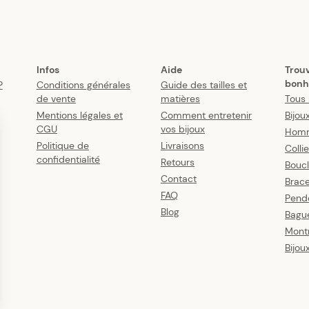
Infos
Aide
Trou
bonh
?
Conditions générales
Guide des tailles et
de vente
matières
Tous 
Mentions légales et
Comment entretenir
Bijou
CGU
vos bijoux
Hom
Politique de
Livraisons
Colli
confidentialité
Retours
Boucl
Contact
Brace
FAQ
Pende
Blog
Bagu
Mont
Bijou