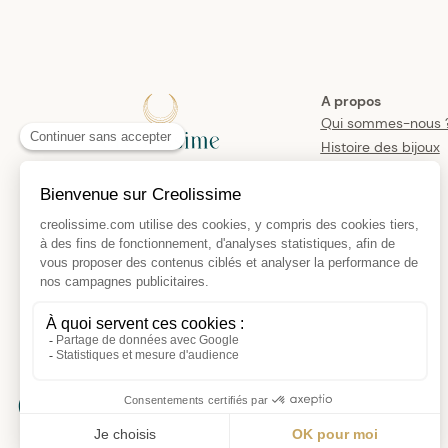
A propos
Qui sommes-nous 
Histoire des bijoux
créoles
Manifesto