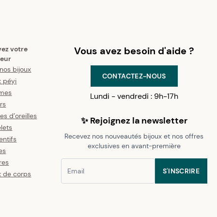
vez votre
Vous avez besoin d'aide ?
eur
nos bijoux
CONTACTEZ-NOUS
x péyi
mes
Lundi - vendredi : 9h-17h
ers
es d’oreilles
✨ Rejoignez la newsletter
lets
Recevez nos nouveautés bijoux et nos offres
ntifs
exclusives en avant-première
es
res
S'INSCRIRE
x de corps