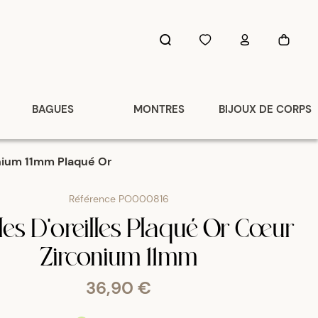
BAGUES
MONTRES
BIJOUX DE CORPS
onium 11mm Plaqué Or
Référence
PO000816
es D'oreilles Plaqué Or Cœur
Zirconium 11mm
36,90 €