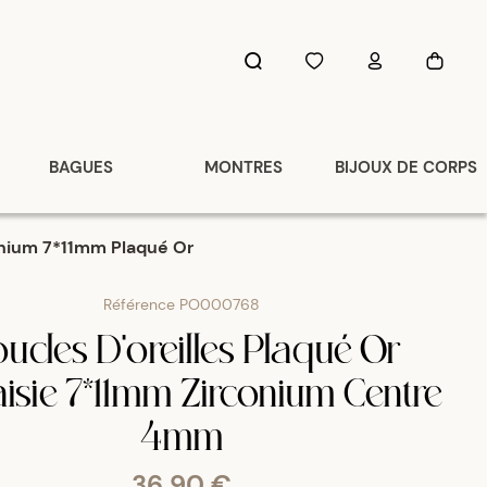
BAGUES
MONTRES
BIJOUX DE CORPS
conium 7*11mm Plaqué Or
Référence
PO000768
ucles D'oreilles Plaqué Or
aisie 7*11mm Zirconium Centre
4mm
36,90 €