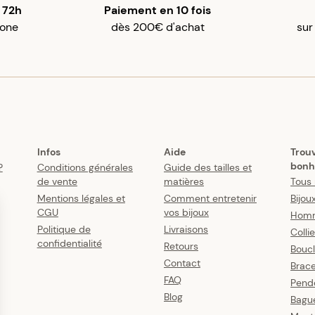
 72h
Paiement en 10 fois
gone
dès 200€ d'achat
sur
Infos
Aide
Trou
bonh
?
Conditions générales
Guide des tailles et
de vente
matières
Tous 
Mentions légales et
Comment entretenir
Bijou
CGU
vos bijoux
Hom
Politique de
Livraisons
Colli
confidentialité
Retours
Boucl
Contact
Brace
FAQ
Pende
Blog
Bagu