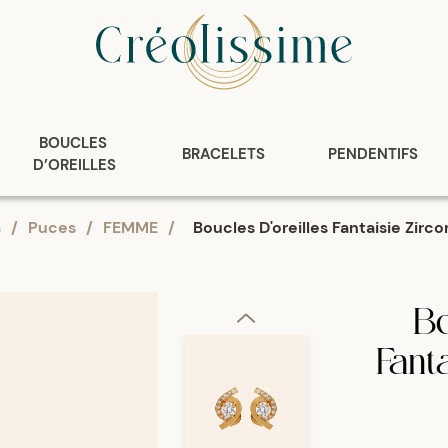
BOUCLES 
BRACELETS
PENDENTIFS
D’OREILLES
s
/
Puces
/
FEMME
/
Boucles D'oreilles Fantaisie Zir
Bo
Fant