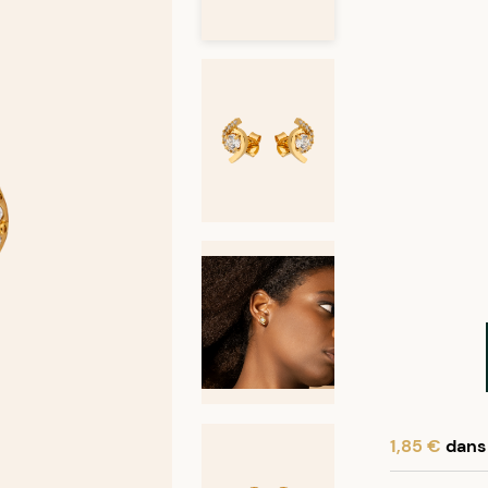
1,85 €
dans 
En achetant