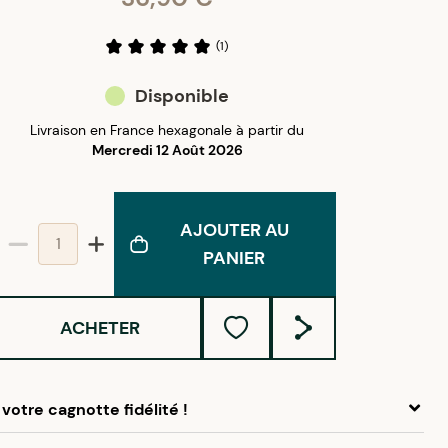
(
1
)
Disponible
Livraison en France hexagonale à partir du
Mercredi 12 Août 2026
AJOUTER AU
PANIER
ACHETER
votre cagnotte fidélité !
 ce produit, cumulez
1,85 €
dans votre cagnotte fidélité.