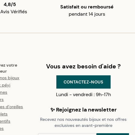
4,8/5
Satisfait ou remboursé
 Avis Vérifiés
pendant 14 jours
vez votre
Vous avez besoin d'aide ?
eur
nos bijoux
CONTACTEZ-NOUS
x péyi
mes
Lundi - vendredi : 9h-17h
ers
es d’oreilles
✨ Rejoignez la newsletter
lets
Recevez nos nouveautés bijoux et nos offres
ntifs
exclusives en avant-première
es