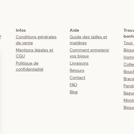
Infos
Aide
Trou
bonh
?
Conditions générales
Guide des tailles et
de vente
matières
Tous 
Mentions légales et
Comment entretenir
Bijou
CGU
vos bijoux
Hom
Politique de
Livraisons
Colli
confidentialité
Retours
Boucl
Contact
Brace
FAQ
Pende
Blog
Bagu
Mont
Bijou