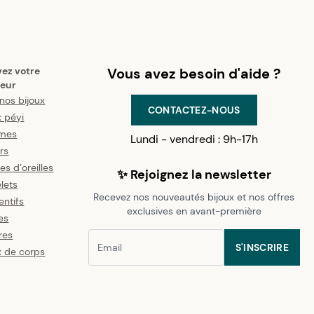
vez votre
Vous avez besoin d'aide ?
eur
nos bijoux
CONTACTEZ-NOUS
x péyi
mes
Lundi - vendredi : 9h-17h
ers
es d’oreilles
✨ Rejoignez la newsletter
lets
Recevez nos nouveautés bijoux et nos offres
ntifs
exclusives en avant-première
es
res
S'INSCRIRE
x de corps