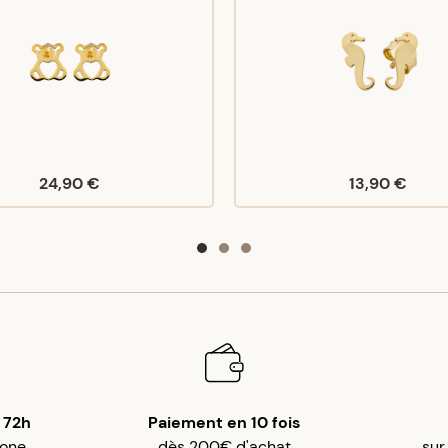
24,90 €
13,90 €
 72h
Paiement en 10 fois
gone
dès 200€ d'achat
sur