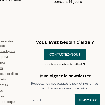
pendant 14 jours
vez votre
Vous avez besoin d'aide ?
eur
nos bijoux
CONTACTEZ-NOUS
x péyi
mes
Lundi - vendredi : 9h-17h
ers
es d’oreilles
✨ Rejoignez la newsletter
lets
Recevez nos nouveautés bijoux et nos offres
ntifs
exclusives en avant-première
es
res
S'INSCRIRE
x de corps