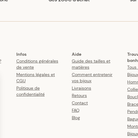
Infos
Aide
Trou
bonh
?
Conditions générales
Guide des tailles et
de vente
matières
Tous 
Mentions légales et
Comment entretenir
Bijou
CGU
vos bijoux
Hom
Politique de
Livraisons
Colli
confidentialité
Retours
Boucl
Contact
Brace
FAQ
Pende
Blog
Bagu
Mont
Bijou