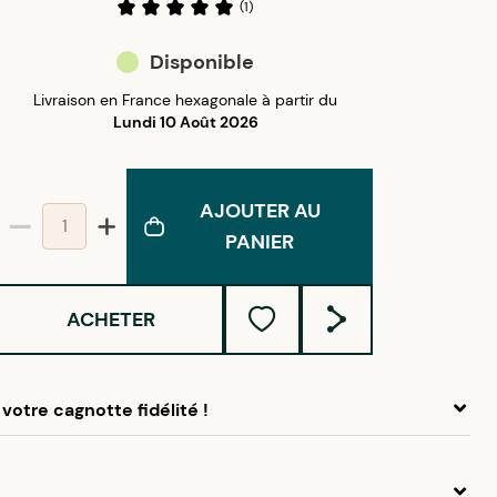
(
1
)
Disponible
Livraison en France hexagonale à partir du
Lundi 10 Août 2026
AJOUTER AU
PANIER
ACHETER
votre cagnotte fidélité !
 ce produit, cumulez
1,35 €
dans votre cagnotte fidélité.