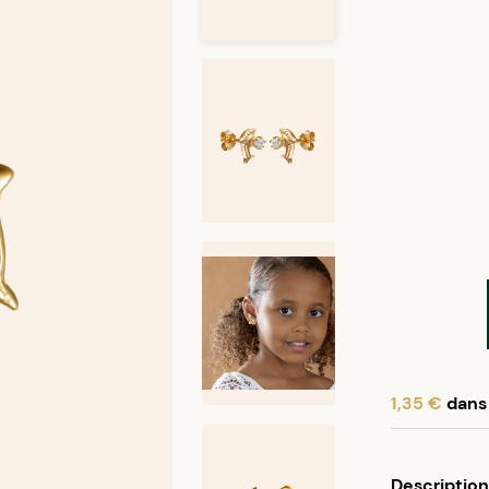
1,35 €
dans 
En achetant
Description