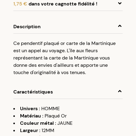
1,75 €
dans votre cagnotte fidélité !
En achetant ce produit, cumulez
1,75 €
dans
votre cagnotte fidélité.
Description
Programme fidélité Créolissime : Créez un
Ce pendentif plaqué or carte de la Martinique
compte client et cumulez 5% de vos achats dans
est un appel au voyage. L'île aux fleurs
votre cagnotte fidélité sans minimum d’achat.
représentant la carte de la Martinique vous
Utilisez votre cagnotte de fidélité dès votre
donne des envies d'ailleurs et apporte une
prochaine commande à partir de 50€ d’achats.
touche d'originalité à vos tenues.
Caractéristiques
Univers
:
HOMME
Matériau
:
Plaqué Or
Couleur métal
:
JAUNE
Largeur
:
12MM