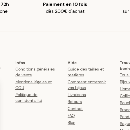
 72h
Paiement en 10 fois
gone
dès 200€ d'achat
sur
Infos
Aide
Trou
bonh
?
Conditions générales
Guide des tailles et
de vente
matières
Tous 
Mentions légales et
Comment entretenir
Bijou
CGU
vos bijoux
Hom
Politique de
Livraisons
Colli
confidentialité
Retours
Boucl
Contact
Brace
FAQ
Pende
Blog
Bagu