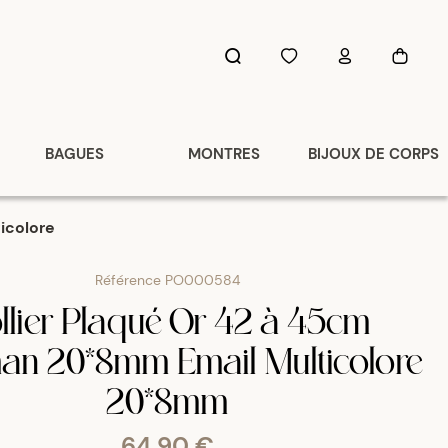
BAGUES
MONTRES
BIJOUX DE CORPS
ticolore
Référence
PO000584
llier Plaqué Or 42 à 45cm
man 20*8mm Email Multicolore
20*8mm
64,90 €