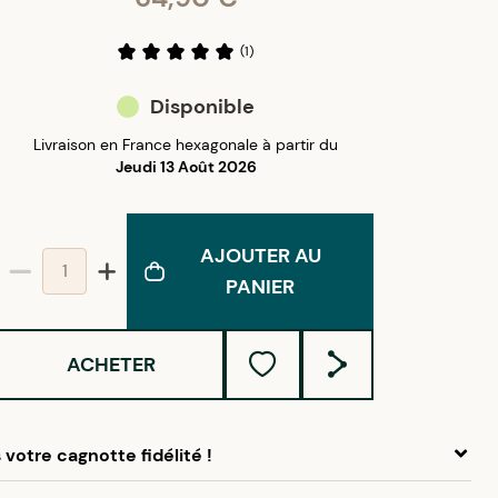
(
1
)
Disponible
Livraison en France hexagonale à partir du
Jeudi 13 Août 2026
AJOUTER AU
PANIER
ACHETER
votre cagnotte fidélité !
 ce produit, cumulez
3,25 €
dans votre cagnotte fidélité.