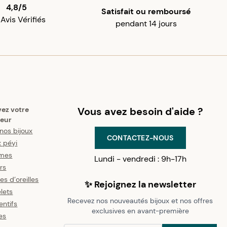
4,8/5
Satisfait ou remboursé
 Avis Vérifiés
pendant 14 jours
vez votre
Vous avez besoin d'aide ?
eur
nos bijoux
CONTACTEZ-NOUS
x péyi
mes
Lundi - vendredi : 9h-17h
ers
es d’oreilles
✨ Rejoignez la newsletter
lets
Recevez nos nouveautés bijoux et nos offres
ntifs
exclusives en avant-première
es