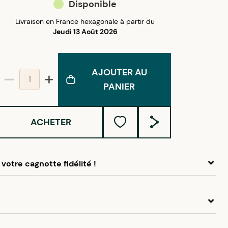
Disponible
Livraison en France hexagonale à partir du
Jeudi 13 Août 2026
AJOUTER AU
PANIER
ACHETER
votre cagnotte fidélité !
 ce produit, cumulez
1,50 €
dans votre cagnotte fidélité.
idélité Créolissime : Créez un compte client et cumulez
chats dans votre cagnotte fidélité sans minimum d’achat.
racelet en plaqué or pour enfant avec son joli toucan