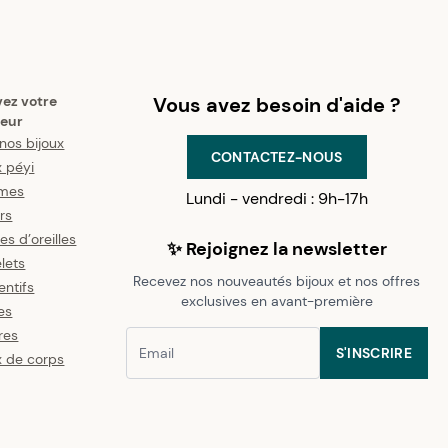
vez votre
Vous avez besoin d'aide ?
eur
nos bijoux
CONTACTEZ-NOUS
x péyi
mes
Lundi - vendredi : 9h-17h
ers
es d’oreilles
✨ Rejoignez la newsletter
lets
Recevez nos nouveautés bijoux et nos offres
ntifs
exclusives en avant-première
es
res
S'INSCRIRE
x de corps