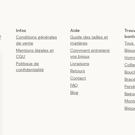
Infos
Aide
Trou
bonh
?
Conditions générales
Guide des tailles et
de vente
matières
Tous 
Mentions légales et
Comment entretenir
Bijou
CGU
vos bijoux
Hom
Politique de
Livraisons
Colli
confidentialité
Retours
Boucl
Contact
Brace
FAQ
Pende
Blog
Bagu
Mont
Bijou