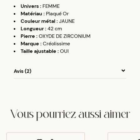
Univers
:
FEMME
Matériau
:
Plaqué Or
Couleur métal
:
JAUNE
Longueur
:
42 cm
Pierre
:
OXYDE DE ZIRCONIUM
Marque
:
Créolissime
Taille ajustable
:
OUI
Avis (2)
A
A
07/06/21
Un peu petit au niveau tour de cou mais très joli
quand même.
Vous pourriez aussi aimer
A
A
02/03/22
La chaîne mériterait un ajout en grosses mailles
un peu plus long L’arbre du voyageur est sublime