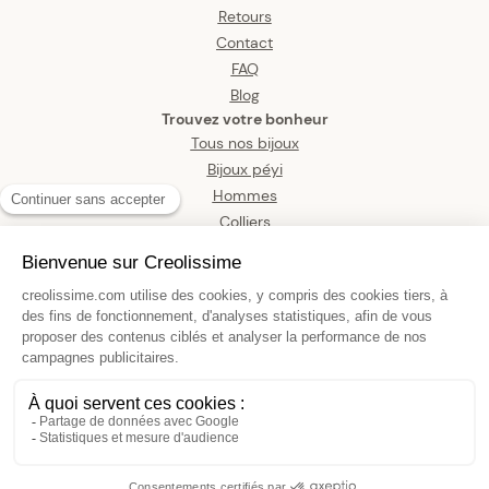
Retours
Contact
FAQ
Blog
Trouvez votre bonheur
Tous nos bijoux
Bijoux péyi
Hommes
Colliers
Boucles d’oreilles
Bracelets
Pendentifs
Bagues
Montres
Bijoux de corps
Collier Plaqué Or Chaîne 1.3mm Arbre
du Voyageur 18*17mm Zirconium 38 A
42mm
AJOUTER