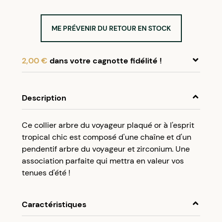
ME PRÉVENIR DU RETOUR EN STOCK
2,00 €
dans votre cagnotte fidélité !
En achetant ce produit, cumulez
2,00 €
dans
votre cagnotte fidélité.
Description
Programme fidélité Créolissime : Créez un
Ce collier arbre du voyageur plaqué or à l'esprit
compte client et cumulez 5% de vos achats dans
tropical chic est composé d'une chaîne et d'un
votre cagnotte fidélité sans minimum d’achat.
pendentif arbre du voyageur et zirconium. Une
Utilisez votre cagnotte de fidélité dès votre
association parfaite qui mettra en valeur vos
prochaine commande à partir de 50€ d’achats.
tenues d'été !
Caractéristiques