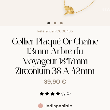
NE
Référence
PO000465
Collier Plaqué Or Chaîne
1.3mm Arbre du
Voyageur 18*17mm
Zirconium 38 A 42mm
39,90 €
(
2
)
Indisponible