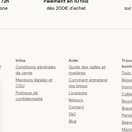
 72h
Paiement en 10 fois
gone
dès 200€ d'achat
sur
Infos
Aide
Trou
bonh
?
Conditions générales
Guide des tailles et
de vente
matières
Tous 
Mentions légales et
Comment entretenir
Bijou
CGU
vos bijoux
Hom
Politique de
Livraisons
Colli
confidentialité
Retours
Boucl
Contact
Brace
FAQ
Pende
Blog
Bagu
Mont