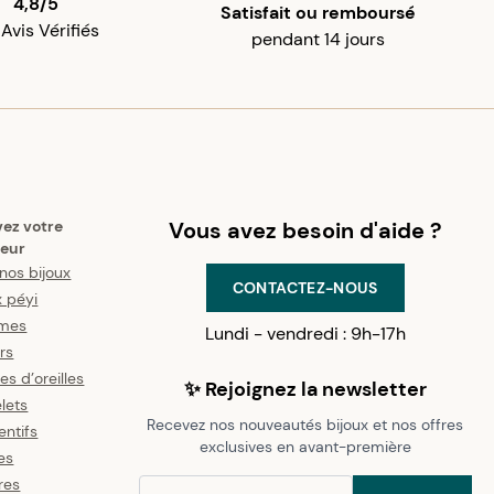
4,8/5
Satisfait ou remboursé
 Avis Vérifiés
pendant 14 jours
vez votre
Vous avez besoin d'aide ?
eur
nos bijoux
CONTACTEZ-NOUS
x péyi
mes
Lundi - vendredi : 9h-17h
ers
es d’oreilles
✨ Rejoignez la newsletter
lets
Recevez nos nouveautés bijoux et nos offres
ntifs
exclusives en avant-première
es
res