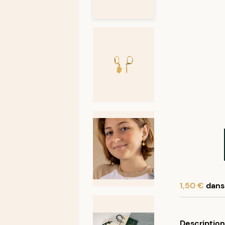
1,50 €
dans 
En achetant
Description