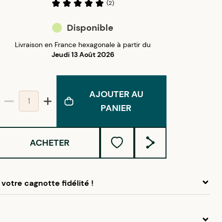
(
2
)
Disponible
Livraison en France hexagonale à partir du
Jeudi 13 Août 2026
AJOUTER AU
PANIER
ACHETER
votre cagnotte fidélité !
 ce produit, cumulez
1,50 €
dans votre cagnotte fidélité.