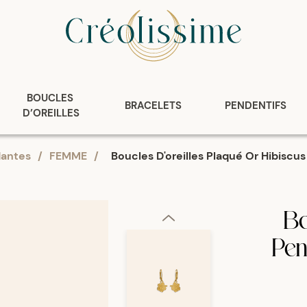
BOUCLES 
BRACELETS
PENDENTIFS
D’OREILLES
antes
/
FEMME
/
Boucles D'oreilles Plaqué Or Hibisc
Bo
Pen