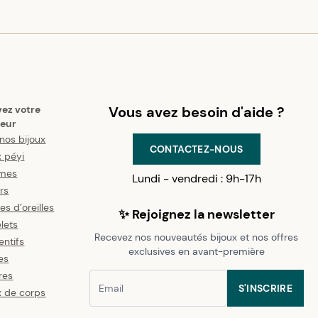
vez votre
Vous avez besoin d'aide ?
eur
nos bijoux
CONTACTEZ-NOUS
x péyi
mes
Lundi - vendredi : 9h-17h
ers
es d’oreilles
✨ Rejoignez la newsletter
lets
Recevez nos nouveautés bijoux et nos offres
ntifs
exclusives en avant-première
es
res
S'INSCRIRE
x de corps