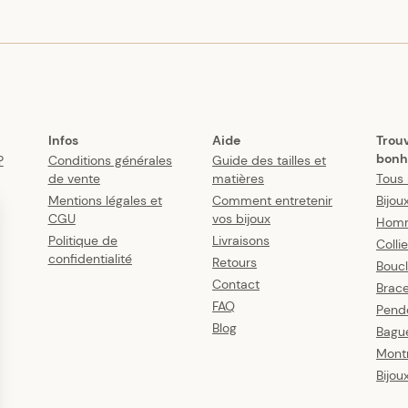
Infos
Aide
Trou
bonh
?
Conditions générales
Guide des tailles et
de vente
matières
Tous 
Mentions légales et
Comment entretenir
Bijou
CGU
vos bijoux
Hom
Politique de
Livraisons
Colli
confidentialité
Retours
Boucl
Contact
Brace
FAQ
Pende
Blog
Bagu
Mont
Bijou