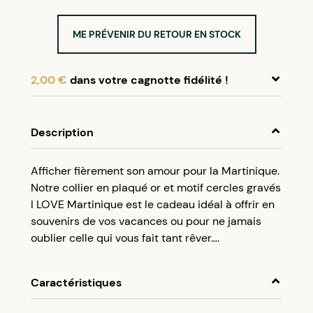
ME PRÉVENIR DU RETOUR EN STOCK
2,00 €
dans votre cagnotte fidélité !
En achetant ce produit, cumulez
2,00 €
dans
votre cagnotte fidélité.
Description
Programme fidélité Créolissime : Créez un
Afficher fièrement son amour pour la Martinique.
compte client et cumulez 5% de vos achats dans
Notre collier en plaqué or et motif cercles gravés
votre cagnotte fidélité sans minimum d’achat.
I LOVE Martinique est le cadeau idéal à offrir en
Utilisez votre cagnotte de fidélité dès votre
souvenirs de vos vacances ou pour ne jamais
prochaine commande à partir de 50€ d’achats.
oublier celle qui vous fait tant rêver….
Caractéristiques