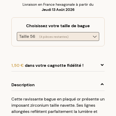
Livraison en France hexagonale à partir du
Jeudi 13 Août 2026
Choisissez votre taille de bague
Taille 56
(4 pièces restantes)
1,50 €
dans votre cagnotte fidélité !
En achetant ce produit, cumulez
1,50 €
dans
votre cagnotte fidélité.
Description
Programme fidélité Créolissime : Créez un
Cette ravissante bague en plaqué or présente un
compte client et cumulez 5% de vos achats dans
imposant zirconium taille navette. Ses lignes
votre cagnotte fidélité sans minimum d’achat.
allongées reflètent parfaitement la lumière et
Utilisez votre cagnotte de fidélité dès votre