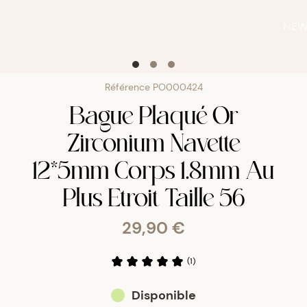
NE
Référence
PO000424
Bague Plaqué Or
Zirconium Navette
12*5mm Corps 1.8mm Au
Plus Etroit Taille 56
29,90 €
(
1
)
Disponible