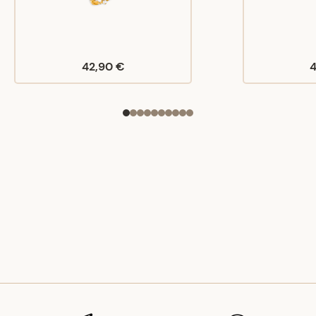
42,90 €
4