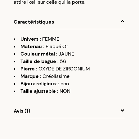
attire l'œil sur celle qui la porte.
prochaine commande à partir de 50€ d’achats.
Caractéristiques
Univers
:
FEMME
Matériau
:
Plaqué Or
Couleur métal
:
JAUNE
Taille de bague
:
56
Pierre
:
OXYDE DE ZIRCONIUM
Marque
:
Créolissime
Bijoux religieux
:
non
Taille ajustable
:
NON
Avis (1)
Cindy
A
17/12/24
magnifique