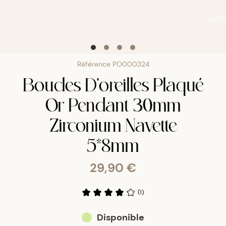
NE
Référence
PO000324
Boucles D'oreilles Plaqué
Or Pendant 30mm
Zirconium Navette
5*8mm
29,90 €
(
1
)
Disponible