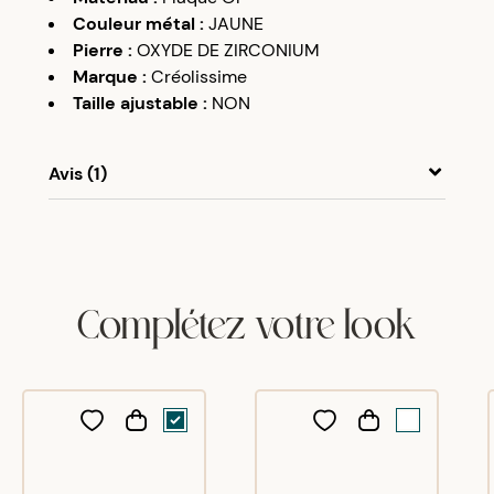
Couleur métal
:
JAUNE
Pierre
:
OXYDE DE ZIRCONIUM
Marque
:
Créolissime
Taille ajustable
:
NON
Avis (1)
Gladys
F
13/02/25
Plus grand que j'imaginais, très belle B.O
Complétez votre look