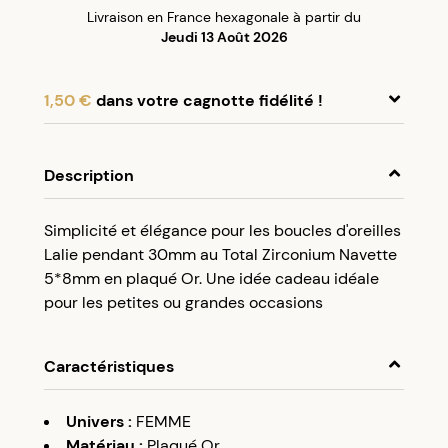
Livraison en France hexagonale à partir du
Jeudi 13 Août 2026
1,50 €
dans votre cagnotte fidélité !
En achetant ce produit, cumulez
1,50 €
dans
votre cagnotte fidélité.
Description
Programme fidélité Créolissime : Créez un
Simplicité et élégance pour les boucles d'oreilles
compte client et cumulez 5% de vos achats dans
Lalie pendant 30mm au Total Zirconium Navette
votre cagnotte fidélité sans minimum d’achat.
5*8mm en plaqué Or. Une idée cadeau idéale
Utilisez votre cagnotte de fidélité dès votre
pour les petites ou grandes occasions
prochaine commande à partir de 50€ d’achats.
Caractéristiques
Univers
:
FEMME
Matériau
:
Plaqué Or