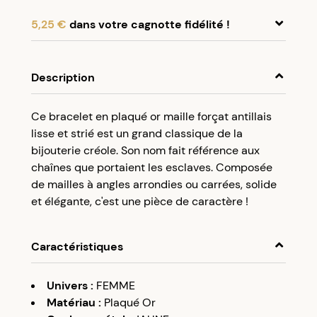
5,25 €
dans votre cagnotte fidélité !
En achetant ce produit, cumulez
5,25 €
dans
votre cagnotte fidélité.
Description
Programme fidélité Créolissime : Créez un
Ce bracelet en plaqué or maille forçat antillais
compte client et cumulez 5% de vos achats dans
lisse et strié est un grand classique de la
votre cagnotte fidélité sans minimum d’achat.
bijouterie créole. Son nom fait référence aux
Utilisez votre cagnotte de fidélité dès votre
chaînes que portaient les esclaves. Composée
prochaine commande à partir de 50€ d’achats.
de mailles à angles arrondies ou carrées, solide
et élégante, c'est une pièce de caractère !
Caractéristiques
Univers
:
FEMME
Matériau
:
Plaqué Or