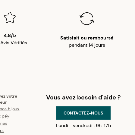
4,8/5
Satisfait ou remboursé
 Avis Vérifiés
pendant 14 jours
vez votre
Vous avez besoin d'aide ?
eur
nos bijoux
CONTACTEZ-NOUS
x péyi
mes
Lundi - vendredi : 9h-17h
ers