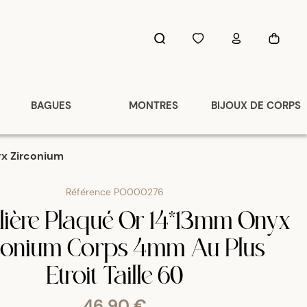
BAGUES
MONTRES
BIJOUX DE CORPS
yx Zirconium
Référence
PO000276
lière Plaqué Or 14*13mm Onyx
conium Corps 4mm Au Plus
Etroit Taille 60
46,90 €