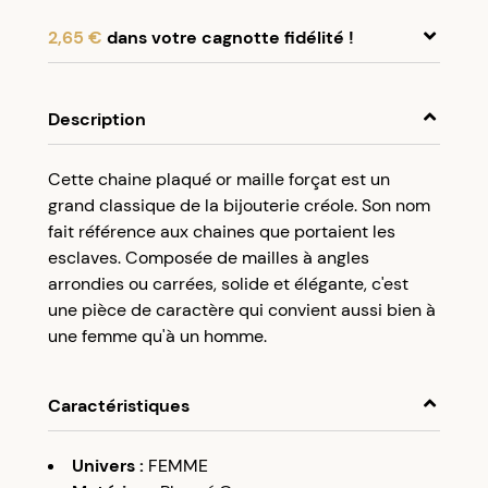
2,65 €
dans votre cagnotte fidélité !
En achetant ce produit, cumulez
2,65 €
dans
votre cagnotte fidélité.
Description
Programme fidélité Créolissime : Créez un
Cette chaine plaqué or maille forçat est un
compte client et cumulez 5% de vos achats dans
grand classique de la bijouterie créole. Son nom
votre cagnotte fidélité sans minimum d’achat.
fait référence aux chaines que portaient les
Utilisez votre cagnotte de fidélité dès votre
esclaves. Composée de mailles à angles
prochaine commande à partir de 50€ d’achats.
arrondies ou carrées, solide et élégante, c'est
une pièce de caractère qui convient aussi bien à
une femme qu'à un homme.
Caractéristiques
Univers
:
FEMME