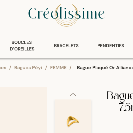
BOUCLES 
BRACELETS
PENDENTIFS
D’OREILLES
ues
/
Bagues Péyi
/
FEMME
/
Bague Plaqué Or Allianc
Bague
7.5