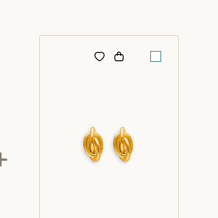
èle, le bijoux correspond à la description et taille
t.
30/11/24