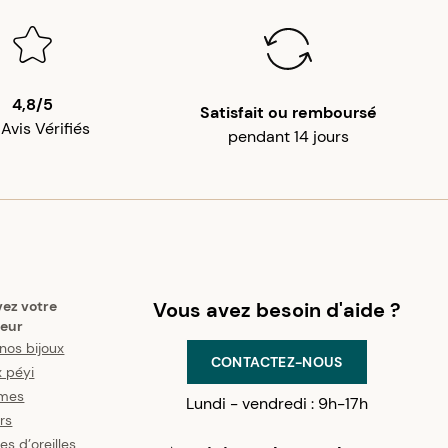
4,8/5
Satisfait ou remboursé
 Avis Vérifiés
pendant 14 jours
vez votre
Vous avez besoin d'aide ?
eur
nos bijoux
CONTACTEZ-NOUS
x péyi
mes
Lundi - vendredi : 9h-17h
ers
es d’oreilles