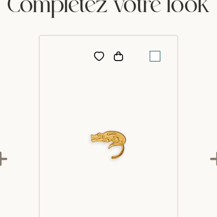
Complétez votre look
Très joli mod
correctemen
C
C
Jolie