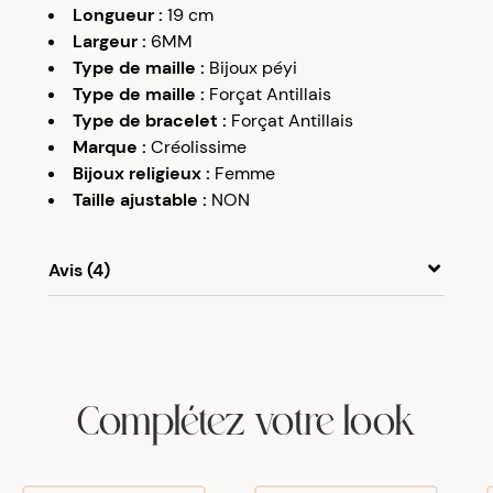
Longueur
:
19 cm
Largeur
:
6MM
Type de maille
:
Bijoux péyi
Type de maille
:
Forçat Antillais
Type de bracelet
:
Forçat Antillais
Marque
:
Créolissime
Bijoux religieux
:
Femme
Taille ajustable
:
NON
Avis (4)
A
A
14/01/18
Bien
Complétez votre look
A
A
27/09/19
Parfait