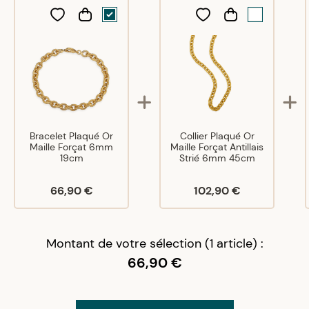
A
A
05/03/21
Magnifique
A
A
18/04/22
Magnifique
Bracelet Plaqué Or
Collier Plaqué Or
Maille Forçat 6mm
Maille Forçat Antillais
19cm
Strié 6mm 45cm
66,90 €
102,90 €
Montant de votre sélection (1 article) :
66,90 €