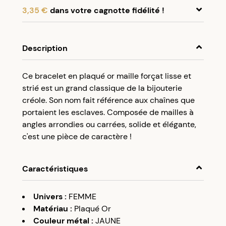
3,35 €
dans votre cagnotte fidélité !
En achetant ce produit, cumulez
3,35 €
dans
votre cagnotte fidélité.
Description
Programme fidélité Créolissime : Créez un
Ce bracelet en plaqué or maille forçat lisse et
compte client et cumulez 5% de vos achats dans
strié est un grand classique de la bijouterie
votre cagnotte fidélité sans minimum d’achat.
créole. Son nom fait référence aux chaînes que
Utilisez votre cagnotte de fidélité dès votre
portaient les esclaves. Composée de mailles à
prochaine commande à partir de 50€ d’achats.
angles arrondies ou carrées, solide et élégante,
c'est une pièce de caractère !
Caractéristiques
Univers
:
FEMME
Matériau
:
Plaqué Or
Couleur métal
:
JAUNE