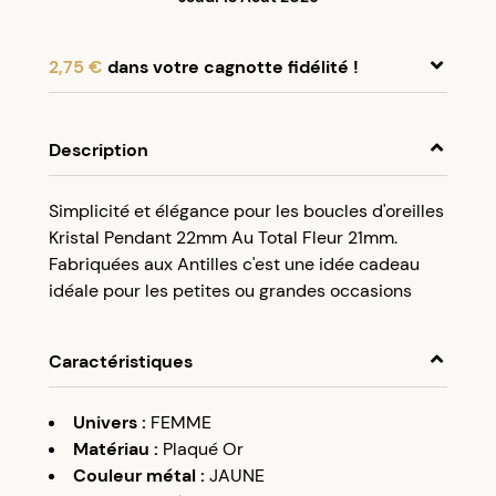
2,75 €
dans votre cagnotte fidélité !
En achetant ce produit, cumulez
2,75 €
dans
votre cagnotte fidélité.
Description
Programme fidélité Créolissime : Créez un
Simplicité et élégance pour les boucles d'oreilles
compte client et cumulez 5% de vos achats dans
Kristal Pendant 22mm Au Total Fleur 21mm.
votre cagnotte fidélité sans minimum d’achat.
Fabriquées aux Antilles c'est une idée cadeau
Utilisez votre cagnotte de fidélité dès votre
idéale pour les petites ou grandes occasions
prochaine commande à partir de 50€ d’achats.
Caractéristiques
Univers
:
FEMME
Matériau
:
Plaqué Or
Couleur métal
:
JAUNE