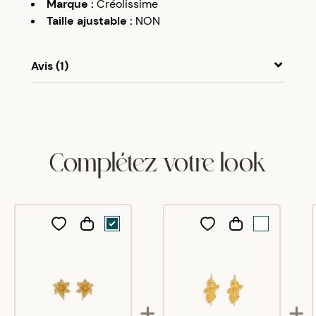
Marque
:
Créolissime
Taille ajustable
:
NON
Avis (1)
A
A
09/10/23
Très bien et jolies
Complétez votre look