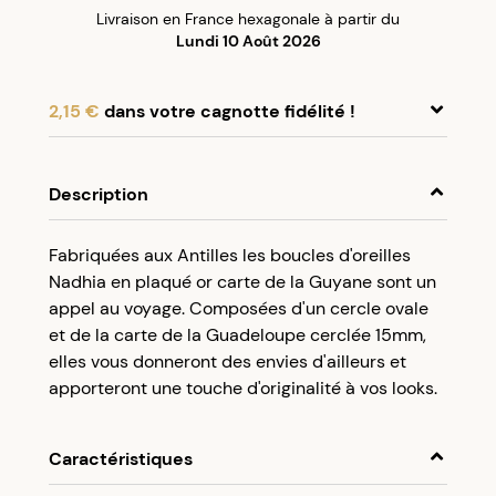
Livraison en France hexagonale à partir du
Lundi 10 Août 2026
2,15 €
dans votre cagnotte fidélité !
En achetant ce produit, cumulez
2,15 €
dans
votre cagnotte fidélité.
Description
Programme fidélité Créolissime : Créez un
Fabriquées aux Antilles les boucles d'oreilles
compte client et cumulez 5% de vos achats dans
Nadhia en plaqué or carte de la Guyane sont un
votre cagnotte fidélité sans minimum d’achat.
appel au voyage. Composées d'un cercle ovale
Utilisez votre cagnotte de fidélité dès votre
et de la carte de la Guadeloupe cerclée 15mm,
prochaine commande à partir de 50€ d’achats.
elles vous donneront des envies d'ailleurs et
apporteront une touche d'originalité à vos looks.
Caractéristiques