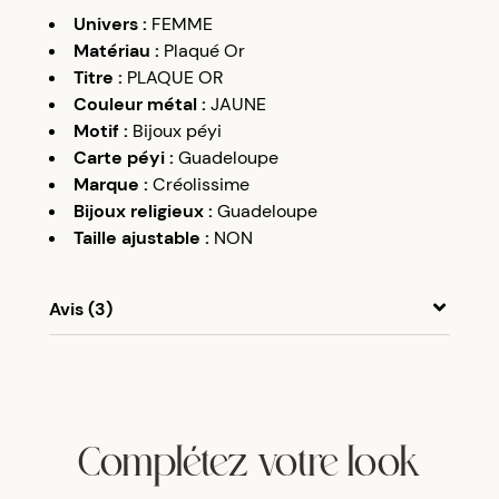
Univers
:
FEMME
Matériau
:
Plaqué Or
Titre
:
PLAQUE OR
Couleur métal
:
JAUNE
Motif
:
Bijoux péyi
Carte péyi
:
Guadeloupe
Marque
:
Créolissime
Bijoux religieux
:
Guadeloupe
Taille ajustable
:
NON
Avis (3)
A
A
23/12/17
Bon article
Complétez votre look
A
A
07/08/19