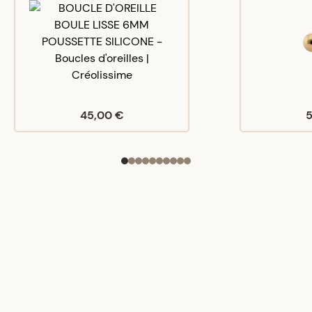
45,00 €
5