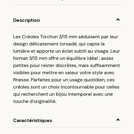
En achetant ce produit, cumulez
8,75 €
dans
votre cagnotte fidélité.
Description
Programme fidélité Créolissime : Créez un
Les Créoles Torchon 3/15 mm séduisent par leur
compte client et cumulez 5% de vos achats dans
design délicatement torsadé, qui capte la
votre cagnotte fidélité sans minimum d’achat.
lumière et apporte un éclat subtil au visage. Leur
Utilisez votre cagnotte de fidélité dès votre
format 3/15 mm offre un équilibre idéal : assez
prochaine commande à partir de 50€ d’achats.
petites pour rester discrètes, mais suffisamment
visibles pour mettre en valeur votre style avec
finesse. Parfaites pour un usage quotidien, ces
créoles sont un choix incontournable pour celles
qui recherchent un bijou intemporel avec une
touche d’originalité.
Caractéristiques