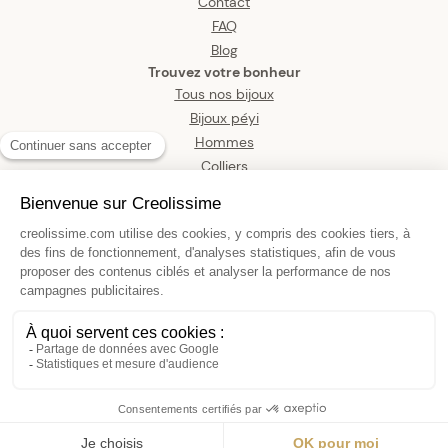
Contact
FAQ
Blog
Trouvez votre bonheur
Tous nos bijoux
Bijoux péyi
Hommes
Colliers
Boucles d’oreilles
Bracelets
Pendentifs
Bagues
Montres
Bijoux de corps
CREOLES TORCHON 3/15MM
175,00 €
AJOUTER