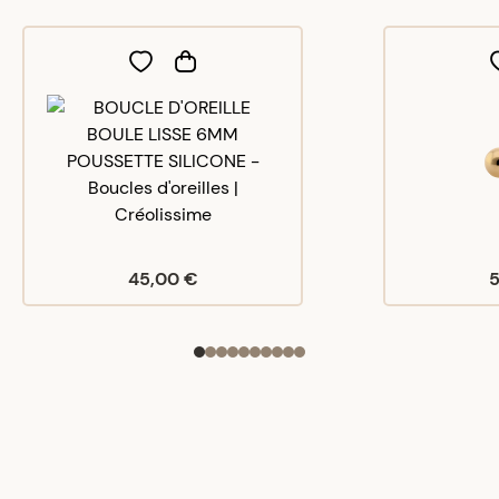
45,00 €
5