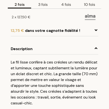
2
fois
3
fois
4
fois
10
fois
2
x
127,50 €
12,75 €
dans votre cagnotte fidélité !
En achetant ce produit, cumulez
12,75 €
dans
votre cagnotte fidélité.
Description
Programme fidélité Créolissime : Créez un
Le fil lisse confère à ces créoles un rendu délicat
compte client et cumulez 5% de vos achats dans
et lumineux, captant subtilement la lumière pour
votre cagnotte fidélité sans minimum d’achat.
un éclat discret et chic. La grande taille (70 mm)
Utilisez votre cagnotte de fidélité dès votre
permet de mettre en valeur le visage et
prochaine commande à partir de 50€ d’achats.
d’apporter une touche sophistiquée sans
alourdir le style. Ces créoles s’adaptent à toutes
les occasions : travail, sortie, événement ou look
casual-chic.