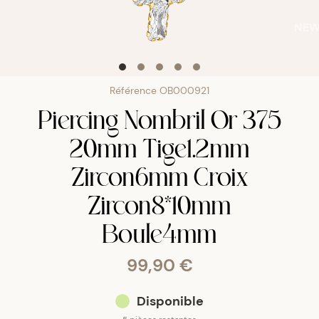
NE
Référence
OB000921
Piercing Nombril Or 375
20mm Tige1.2mm
Zircon6mm Croix
Zircon8*10mm
Boule4mm
99,90 €
Disponible