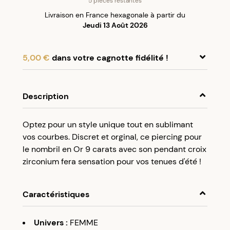
5 pièces restantes
Livraison en France hexagonale à partir du
Jeudi 13 Août 2026
5,00 €
dans votre cagnotte fidélité !
En achetant ce produit, cumulez
5,00 €
dans
votre cagnotte fidélité.
Description
Programme fidélité Créolissime : Créez un
Optez pour un style unique tout en sublimant
compte client et cumulez 5% de vos achats dans
vos courbes. Discret et orginal, ce piercing pour
votre cagnotte fidélité sans minimum d’achat.
le nombril en Or 9 carats avec son pendant croix
Utilisez votre cagnotte de fidélité dès votre
zirconium fera sensation pour vos tenues d'été !
prochaine commande à partir de 50€ d’achats.
Caractéristiques
Univers
:
FEMME