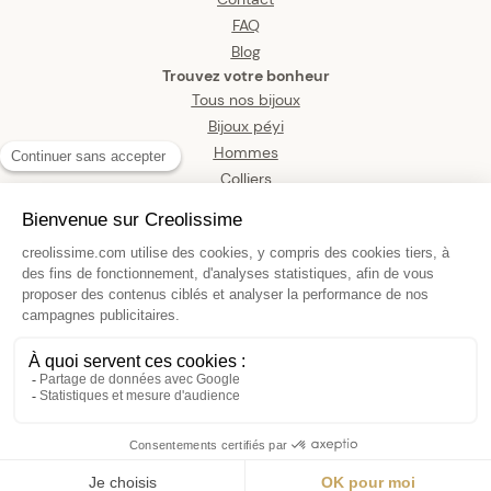
FAQ
Blog
Trouvez votre bonheur
Tous nos bijoux
Bijoux péyi
Hommes
Colliers
Boucles d’oreilles
Bracelets
Pendentifs
Bagues
Montres
Bijoux de corps
Boucles D'oreilles Or 375 Cœur
5.3*5.7mm Fermoir Or 375 Sicilone
34,90 €
AJOUTER