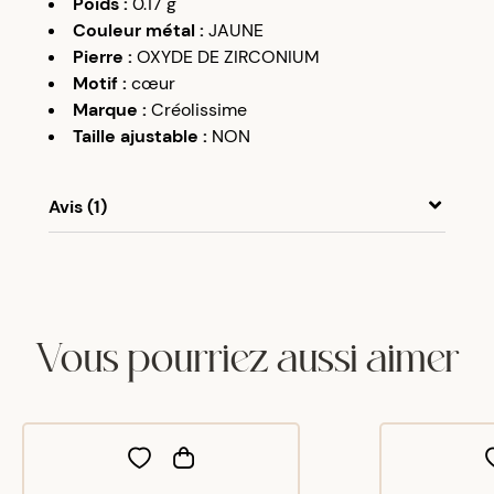
Poids
:
0.17
g
Couleur métal
:
JAUNE
Pierre
:
OXYDE DE ZIRCONIUM
Motif
:
cœur
Marque
:
Créolissime
Taille ajustable
:
NON
Avis (1)
Renee
G
09/05/25
Très contente de mon achat mais surtout
Exactement ce que je voulais pour un bapteme
Vous pourriez aussi aimer
mais merci pour la délicatesse du colis joliment
présenté