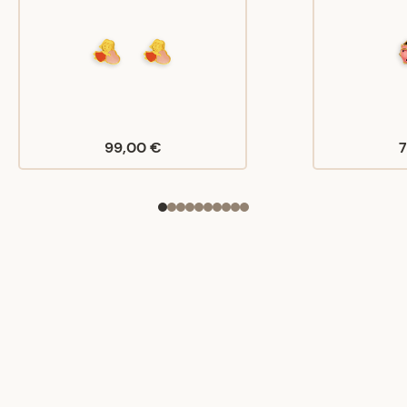
99,00 €
7