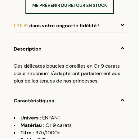
ME PRÉVENIR DU RETOUR EN STOCK
1,75 €
dans votre cagnotte fidélité !
En achetant ce produit, cumulez
1,75 €
dans
votre cagnotte fidélité.
Description
Programme fidélité Créolissime : Créez un
Ces délicates boucles d'oreilles en Or 9 carats
compte client et cumulez 5% de vos achats dans
cœur zirconium s'adapteront parfaitement aux
votre cagnotte fidélité sans minimum d’achat.
plus belles tenues de nos princesses.
Utilisez votre cagnotte de fidélité dès votre
prochaine commande à partir de 50€ d’achats.
Caractéristiques
Univers
:
ENFANT
Matériau
:
Or 9 carats
Titre
:
375/1000e