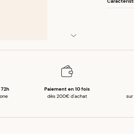
Caractérist
partir de 50
Univers
Matéria
Titre
:
37
Titre
:
or
Poids
:
0
Couleur
 72h
Paiement en 10 fois
gone
dès 200€ d'achat
sur