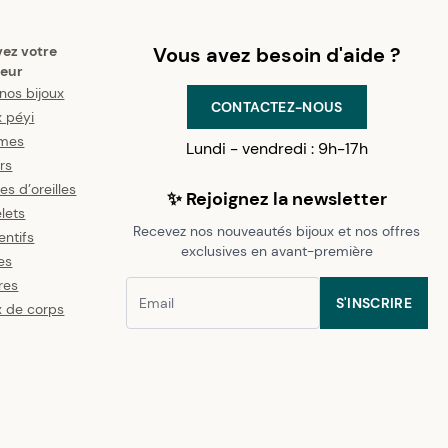
vez votre
Vous avez besoin d'aide ?
eur
nos bijoux
CONTACTEZ-NOUS
x péyi
mes
Lundi - vendredi : 9h-17h
ers
es d’oreilles
✨ Rejoignez la newsletter
lets
Recevez nos nouveautés bijoux et nos offres
ntifs
exclusives en avant-première
es
res
S'INSCRIRE
x de corps