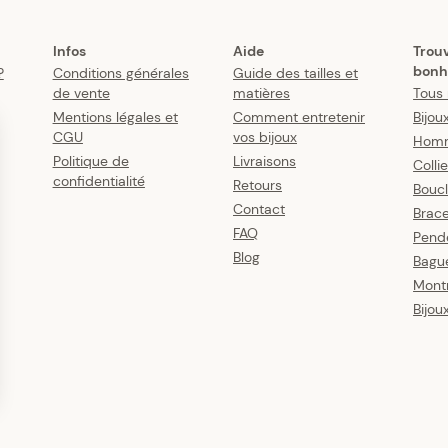
Infos
Aide
Trou
bonh
?
Conditions générales
Guide des tailles et
de vente
matières
Tous 
Mentions légales et
Comment entretenir
Bijou
CGU
vos bijoux
Hom
Politique de
Livraisons
Colli
confidentialité
Retours
Boucl
Contact
Brace
FAQ
Pende
Blog
Bagu
Mont
Bijou