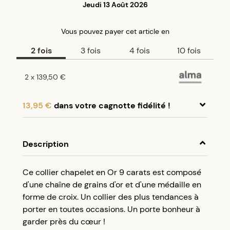
Jeudi 13 Août 2026
Vous pouvez payer
cet article
en
2
fois
3
fois
4
fois
10
fois
2
x
139,50 €
13,95 €
dans votre cagnotte fidélité !
En achetant ce produit, cumulez
13,95 €
dans
votre cagnotte fidélité.
Description
Programme fidélité Créolissime : Créez un
Ce collier chapelet en Or 9 carats est composé
compte client et cumulez 5% de vos achats dans
d'une chaîne de grains d'or et d'une médaille en
votre cagnotte fidélité sans minimum d’achat.
forme de croix. Un collier des plus tendances à
Utilisez votre cagnotte de fidélité dès votre
porter en toutes occasions. Un porte bonheur à
prochaine commande à partir de 50€ d’achats.
garder près du cœur !