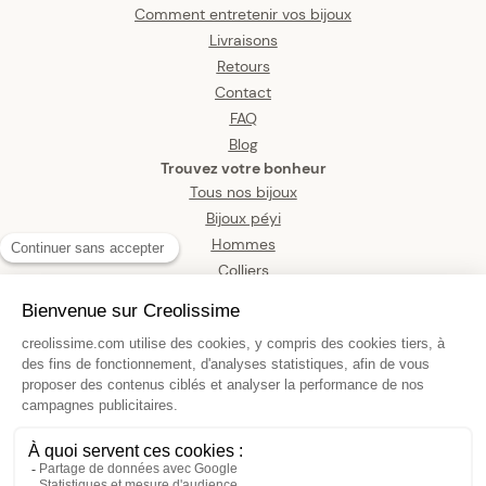
Comment entretenir vos bijoux
Livraisons
Retours
Contact
FAQ
Blog
Trouvez votre bonheur
Tous nos bijoux
Bijoux péyi
Hommes
Colliers
Boucles d’oreilles
Bracelets
Pendentifs
Bagues
Montres
Bijoux de corps
Collier Chapelet Or 375 0.7mm
Boules 2mm Médaille Croix Pend