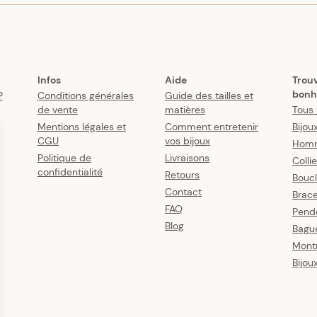
Infos
Aide
Trou
bonh
?
Conditions générales
Guide des tailles et
de vente
matières
Tous 
Mentions légales et
Comment entretenir
Bijou
CGU
vos bijoux
Hom
Politique de
Livraisons
Colli
confidentialité
Retours
Boucl
Contact
Brace
FAQ
Pende
Blog
Bagu
Mont
Bijou