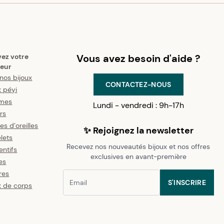
vez votre
Vous avez besoin d'aide ?
eur
nos bijoux
CONTACTEZ-NOUS
x péyi
mes
Lundi - vendredi : 9h-17h
ers
es d’oreilles
✨ Rejoignez la newsletter
lets
Recevez nos nouveautés bijoux et nos offres
ntifs
exclusives en avant-première
es
res
S'INSCRIRE
x de corps