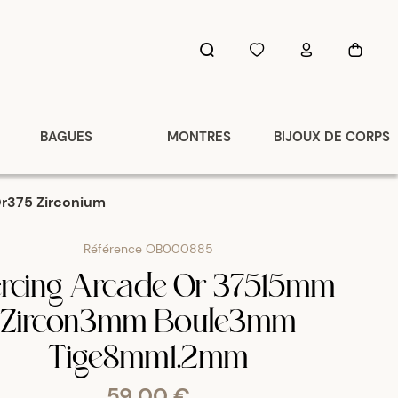
BAGUES
MONTRES
BIJOUX DE CORPS
Or375 Zirconium
Référence
OB000885
ercing Arcade Or 37515mm
Zircon3mm Boule3mm
Tige8mm1.2mm
59,00 €