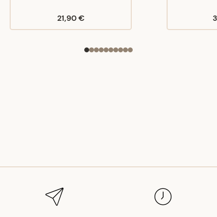
21,90 €
3