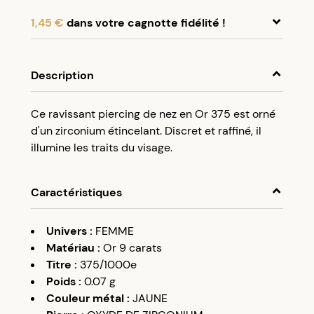
1,45 €
dans votre cagnotte fidélité !
En achetant ce produit, cumulez
1,45 €
dans
votre cagnotte fidélité.
Description
Programme fidélité Créolissime : Créez un
Ce ravissant piercing de nez en Or 375 est orné
compte client et cumulez 5% de vos achats dans
d'un zirconium étincelant. Discret et raffiné, il
votre cagnotte fidélité sans minimum d’achat.
illumine les traits du visage.
Utilisez votre cagnotte de fidélité dès votre
prochaine commande à partir de 50€ d’achats.
Caractéristiques
Univers
:
FEMME
Matériau
:
Or 9 carats
Titre
:
375/1000e
Poids
:
0.07
g
Couleur métal
:
JAUNE