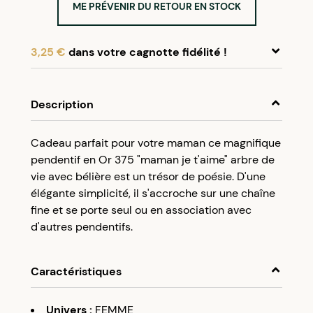
ME PRÉVENIR DU RETOUR EN STOCK
3,25 €
dans votre cagnotte fidélité !
En achetant ce produit, cumulez
3,25 €
dans
votre cagnotte fidélité.
Description
Programme fidélité Créolissime : Créez un
Cadeau parfait pour votre maman ce magnifique
compte client et cumulez 5% de vos achats dans
pendentif en Or 375 "maman je t'aime" arbre de
votre cagnotte fidélité sans minimum d’achat.
vie avec bélière est un trésor de poésie. D'une
Utilisez votre cagnotte de fidélité dès votre
élégante simplicité, il s'accroche sur une chaîne
prochaine commande à partir de 50€ d’achats.
fine et se porte seul ou en association avec
d'autres pendentifs.
Caractéristiques
Univers
:
FEMME