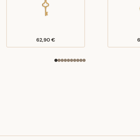
62,90 €
6