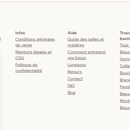
Infos
Aide
Trou
bonh
?
Conditions générales
Guide des tailles et
de vente
matières
Tous 
Mentions légales et
Comment entretenir
Bijou
CGU
vos bijoux
Hom
Politique de
Livraisons
Colli
confidentialité
Retours
Boucl
Contact
Brace
FAQ
Pende
Blog
Bagu
Mont
Bijou