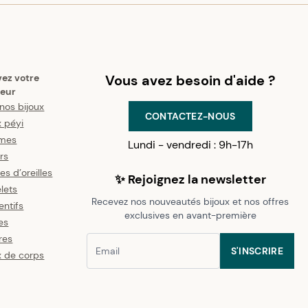
vez votre
Vous avez besoin d'aide ?
eur
nos bijoux
CONTACTEZ-NOUS
x péyi
mes
Lundi - vendredi : 9h-17h
ers
es d’oreilles
✨ Rejoignez la newsletter
lets
Recevez nos nouveautés bijoux et nos offres
ntifs
exclusives en avant-première
es
res
S'INSCRIRE
x de corps