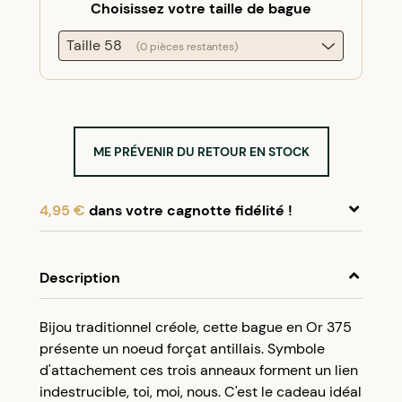
Choisissez votre taille de bague
Taille 58
(0 pièces restantes)
ME PRÉVENIR DU RETOUR EN STOCK
4,95 €
dans votre cagnotte fidélité !
En achetant ce produit, cumulez
4,95 €
dans
votre cagnotte fidélité.
Description
Programme fidélité Créolissime : Créez un
Bijou traditionnel créole, cette bague en Or 375
compte client et cumulez 5% de vos achats dans
présente un noeud forçat antillais. Symbole
votre cagnotte fidélité sans minimum d’achat.
d'attachement ces trois anneaux forment un lien
Utilisez votre cagnotte de fidélité dès votre
indestrucible, toi, moi, nous. C'est le cadeau idéal
prochaine commande à partir de 50€ d’achats.