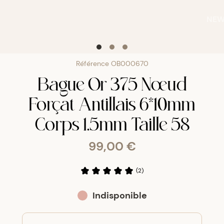
NE
Référence
OB000670
Bague Or 375 Nœud
Forçat Antillais 6*10mm
Corps 1.5mm Taille 58
99,00 €
(
2
)
Indisponible