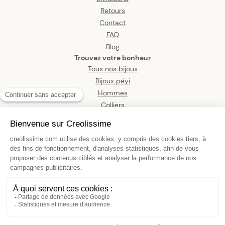
Retours
Contact
FAQ
Blog
Trouvez votre bonheur
Tous nos bijoux
Bijoux péyi
Hommes
Colliers
Boucles d’oreilles
Bracelets
Pendentifs
Bagues
Montres
Bijoux de corps
Médaille Or 375 Ovale Vierge
Miraculeuse 16.5*28mm Avec Bélière