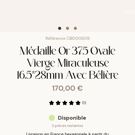
NE
Référence
OB000609
Médaille Or 375 Ovale
Vierge Miraculeuse
16.5*28mm Avec Bélière
170,00 €
(
1
)
Disponible
2 pièces restantes
Livraison en France hexagonale à partir du