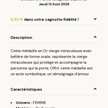
Jeudi 13 Août 2026
8,50 €
dans votre cagnotte fidélité !
En achetant ce produit, cumulez
8,50 €
dans
votre cagnotte fidélité.
Description
Programme fidélité Créolissime : Créez un
Cette médaille en Or vierge miraculeuse avec
compte client et cumulez 5% de vos achats dans
bélière de forme ovale, représente la vierge
votre cagnotte fidélité sans minimum d’achat.
miraculeuse qui protège et accompagne la
Utilisez votre cagnotte de fidélité dès votre
personne qui la porte. Offrir cette médaille est
prochaine commande à partir de 50€ d’achats.
un acte symbolique, un témoignage d'amour.
Caractéristiques
Univers
:
FEMME