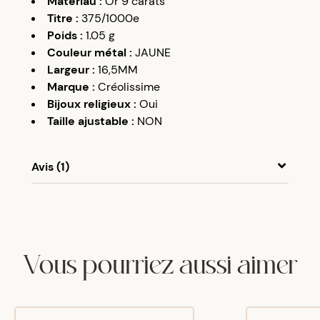
Matériau
:
Or 9 carats
Titre
:
375/1000e
Poids
:
1.05
g
Couleur métal
:
JAUNE
Largeur
:
16,5MM
Marque
:
Créolissime
Bijoux religieux
:
Oui
Taille ajustable
:
NON
Avis (1)
A
A
02/03/18
Je suis satisfaite du produit et du rapport qualité
prix
Vous pourriez aussi aimer