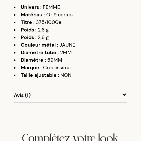
Univers
:
FEMME
Matériau
:
Or 9 carats
Titre
:
375/1000e
Poids
:
2.6
g
Poids
:
2,6
g
Couleur métal
:
JAUNE
Diamètre tube
:
2MM
Diamètre
:
59MM
Marque
:
Créolissime
Taille ajustable
:
NON
Avis (1)
A
A
07/09/19
belles créoles avec fermeture pratique
Complétez votre look