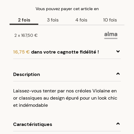
Vous pouvez payer
cet article
en
2
fois
3
fois
4
fois
10
fois
2
x
167,50 €
16,75 €
dans votre cagnotte fidélité !
En achetant ce produit, cumulez
16,75 €
dans
votre cagnotte fidélité.
Description
Programme fidélité Créolissime : Créez un
Laissez-vous tenter par nos créoles Violaine en
compte client et cumulez 5% de vos achats dans
or classiques au design épuré pour un look chic
votre cagnotte fidélité sans minimum d’achat.
et indémodable
Utilisez votre cagnotte de fidélité dès votre
prochaine commande à partir de 50€ d’achats.
Caractéristiques