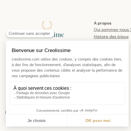
A propos
Qui sommes-nous 
Histoire des bijoux
créoles
Manifesto