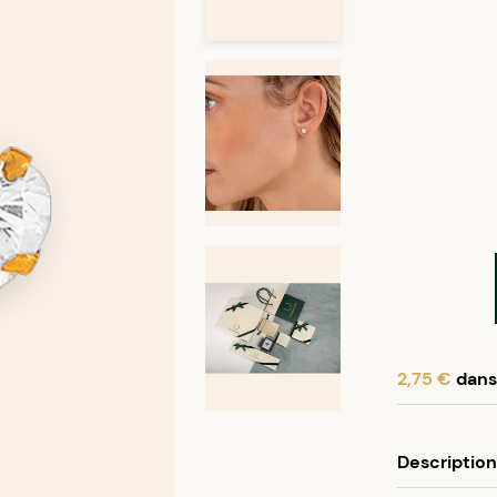
2,75 €
dans 
En achetant
Description
Programme f