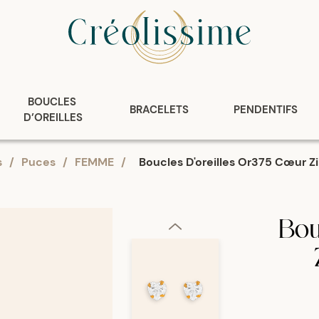
BOUCLES 
BRACELETS
PENDENTIFS
D’OREILLES
s
/
Puces
/
FEMME
/
Boucles D'oreilles Or375 Cœur Z
Bou