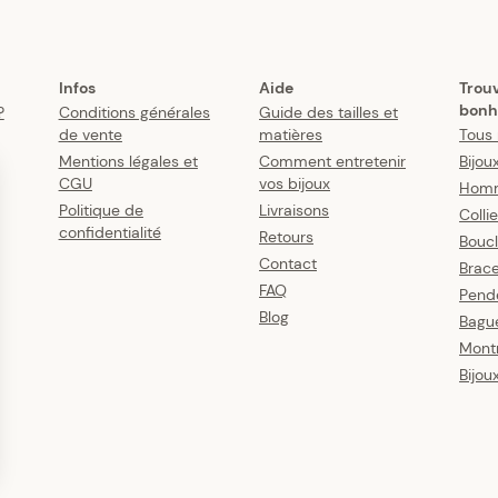
Infos
Aide
Trou
bonh
?
Conditions générales
Guide des tailles et
de vente
matières
Tous 
Mentions légales et
Comment entretenir
Bijou
CGU
vos bijoux
Hom
Politique de
Livraisons
Colli
confidentialité
Retours
Boucl
Contact
Brace
FAQ
Pende
Blog
Bagu
Mont
Bijou