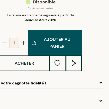
Disponible
2 pièces restantes
Livraison en France hexagonale à partir du
Jeudi 13 Août 2026
AJOUTER AU
PANIER
ACHETER
votre cagnotte fidélité !
 ce produit, cumulez
2,75 €
dans votre cagnotte fidélité.
idélité Créolissime : Créez un compte client et cumulez