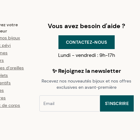
vez votre
Vous avez besoin d'aide ?
eur
nos bijoux
CONTACTEZ-NOUS
x péyi
mes
Lundi - vendredi : 9h-17h
ers
es d’oreilles
✨ Rejoignez la newsletter
lets
Recevez nos nouveautés bijoux et nos offres
ntifs
exclusives en avant-première
es
res
S'INSCRIRE
x de corps