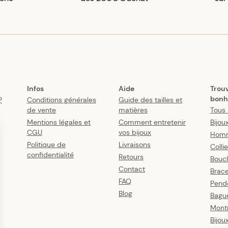
Infos
Aide
Trou
bonh
?
Conditions générales
Guide des tailles et
de vente
matières
Tous 
Mentions légales et
Comment entretenir
Bijou
CGU
vos bijoux
Hom
Politique de
Livraisons
Colli
confidentialité
Retours
Boucl
Contact
Brace
FAQ
Pende
Blog
Bagu
Mont
Bijou