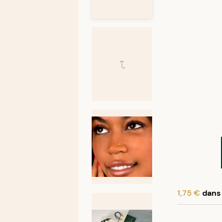
1,75 €
dans 
En achetant