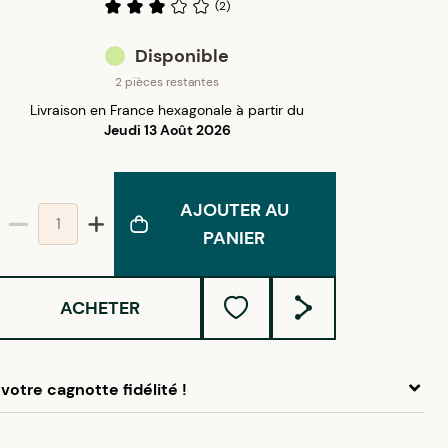
(
2
)
Disponible
2 pièces restantes
Livraison en France hexagonale à partir du
Jeudi 13 Août 2026
AJOUTER AU
PANIER
ACHETER
votre cagnotte fidélité !
 ce produit, cumulez
1,75 €
dans votre cagnotte fidélité.