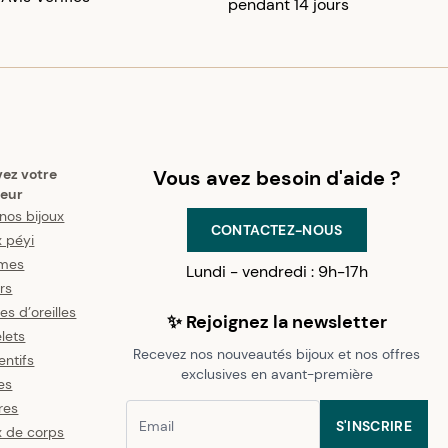
pendant 14 jours
vez votre
Vous avez besoin d'aide ?
eur
nos bijoux
CONTACTEZ-NOUS
x péyi
mes
Lundi - vendredi : 9h-17h
ers
es d’oreilles
✨ Rejoignez la newsletter
lets
Recevez nos nouveautés bijoux et nos offres
ntifs
exclusives en avant-première
es
res
S'INSCRIRE
x de corps