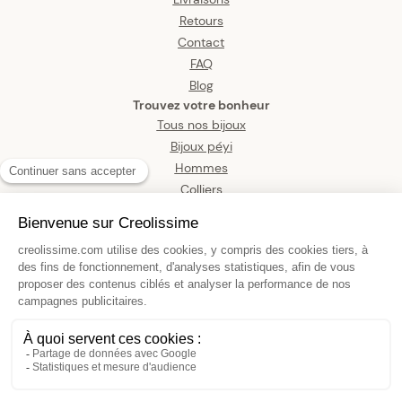
Retours
Contact
FAQ
Blog
Trouvez votre bonheur
Tous nos bijoux
Bijoux péyi
Hommes
Colliers
Boucles d’oreilles
Bracelets
Pendentifs
Bagues
Montres
Bijoux de corps
Boucles D'oreilles Or 375 Carte
Guadeloupe 12*8mm