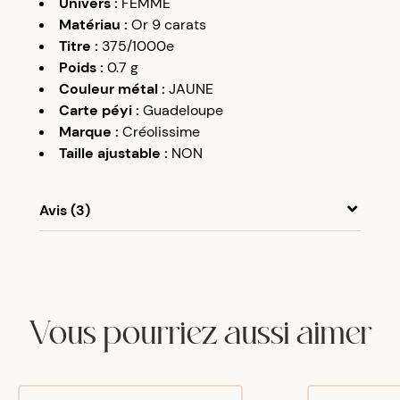
Univers
:
FEMME
Matériau
:
Or 9 carats
Titre
:
375/1000e
Poids
:
0.7
g
Couleur métal
:
JAUNE
Carte péyi
:
Guadeloupe
Marque
:
Créolissime
Taille ajustable
:
NON
Avis (3)
A
A
08/01/22
Super
Vous pourriez aussi aimer
A
A
09/09/23
Très beau bijou. Assez grand pile comme je
voulais