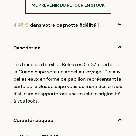
ME PRÉVENIR DU RETOUR EN STOCK
4,45 €
dans votre cagnotte fidélité !
En achetant ce produit, cumulez
4,45 €
dans
votre cagnotte fidélité.
Description
Programme fidélité Créolissime : Créez un
Les boucles d'oreilles Belma en Or 375 carte de
compte client et cumulez 5% de vos achats dans
la Guadeloupe sont un appel au voyage. L'île aux
votre cagnotte fidélité sans minimum d’achat.
belles eaux en forme de papillon représentant la
Utilisez votre cagnotte de fidélité dès votre
carte de la Guadeloupe vous donnera des envies
prochaine commande à partir de 50€ d’achats.
d'ailleurs et apporteront une touche d'originalité
à vos looks.
Caractéristiques